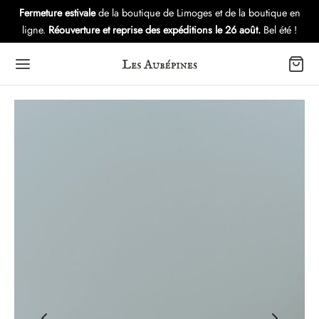
Fermeture estivale
de la boutique de Limoges et de la boutique en
ligne.
Réouverture et reprise des expéditions le 26 août.
Bel été !
Back
Back
Back
OUTIQUE
LECTIONS
VERS
es d’oreilles
eria
utique – Atelier
lets
s
ubépines: l’Histoire
ers
tures Gui
es
ule Immersion