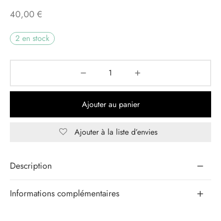
40,00
€
eaux Jours
2 en stock
s d’exception
Ajouter au panier
Ajouter à la liste d’envies
Alternative:
Description
Informations complémentaires