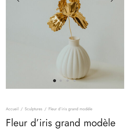
hes
pture Monnaie du pape
tures
e
s
tures Eucalyptus
olée
e Diem
tures animales
Accueil
/
Sculptures
/
Fleur d’iris grand modèle
n Blanc
Fleur d’iris grand modèle
tures Iris