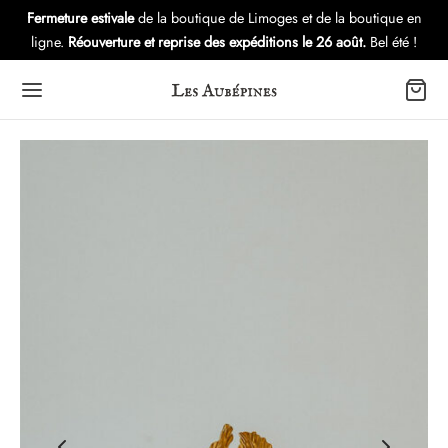
Fermeture estivale
de la boutique de Limoges et de la boutique en
ligne.
Réouverture et reprise des expéditions le 26 août.
Bel été !
Back
Back
Back
OUTIQUE
LECTIONS
VERS
es d’oreilles
eria
utique – Atelier
lets
s
ubépines: l’Histoire
ers
tures Gui
es
ule Immersion