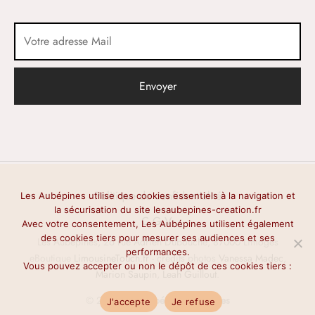
Politique de confidentialité
Les Aubépines utilise des cookies essentiels à la navigation et
la sécurisation du site lesaubepines-creation.fr
C.G.V.
Avec votre consentement, Les Aubépines utilisent également
des cookies tiers pour mesurer ses audiences et ses
Les Aubépines, 26 rue Adrien Dubouché, 87000 Limoges
performances.
eBoutique
LimousineTouch.fr
- crédits photos
Vanessa Madec
,
Vous pouvez accepter ou non le dépôt de ces cookies tiers :
Marion Saupin
,
Leah Guillout
.
© 2026 -
Les Aubépines
-
Limoges
J'accepte
Je refuse