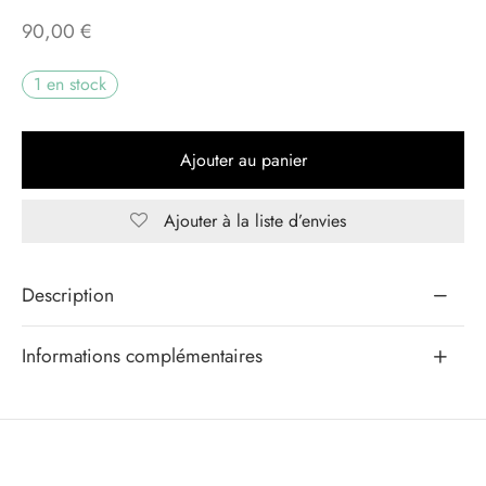
90,00
€
eaux Jours
1 en stock
s d’exception
Ajouter au panier
Ajouter à la liste d’envies
Alternative:
Description
Informations complémentaires