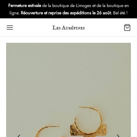
Fermeture estivale
de la boutique de Limoges et de la boutique en
ligne.
Réouverture et reprise des expéditions le 26 août.
Bel été !
Back
Back
Back
OUTIQUE
LECTIONS
VERS
es d’oreilles
eria
utique – Atelier
lets
s
ubépines: l’Histoire
ers
tures Gui
es
ule Immersion