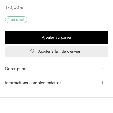
170,00
€
eaux Jours
1 en stock
s d’exception
Ajouter au panier
Ajouter à la liste d’envies
Alternative:
Description
Informations complémentaires