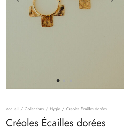
hes
pture Monnaie du pape
tures
e
s
tures Eucalyptus
olée
e Diem
tures animales
Accueil
/
Collections
/
Hygie
/
Créoles Écailles dorées
n Blanc
Créoles Écailles dorées
tures Iris