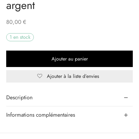
argent
eaux Jours
80,00
€
s d’exception
1 en stock
Ajouter au panier
Ajouter à la liste d’envies
Alternative:
Description
Informations complémentaires