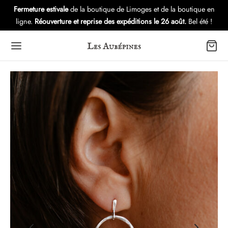
Fermeture estivale
de la boutique de Limoges et de la boutique en
ligne.
Réouverture et reprise des expéditions le 26 août.
Bel été !
Back
Back
Back
OUTIQUE
LECTIONS
VERS
es d’oreilles
eria
utique – Atelier
lets
s
ubépines: l’Histoire
ers
tures Gui
es
ule Immersion