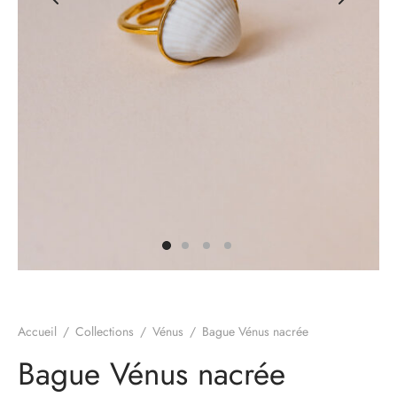
hes
pture Monnaie du pape
tures
e
s
tures Eucalyptus
olée
e Diem
tures animales
Accueil
/
Collections
/
Vénus
/
Bague Vénus nacrée
n Blanc
Bague Vénus nacrée
tures Iris