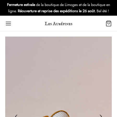
Fermeture estivale
de la boutique de Limoges et de la boutique en
ligne.
Réouverture et reprise des expéditions le 26 août.
Bel été !
Back
Back
Back
OUTIQUE
LECTIONS
VERS
es d’oreilles
eria
utique – Atelier
lets
s
ubépines: l’Histoire
ers
tures Gui
es
ule Immersion