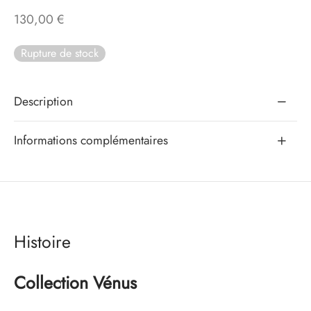
130,00
€
eaux Jours
Rupture de stock
s d’exception
Description
Informations complémentaires
Histoire
Collection Vénus